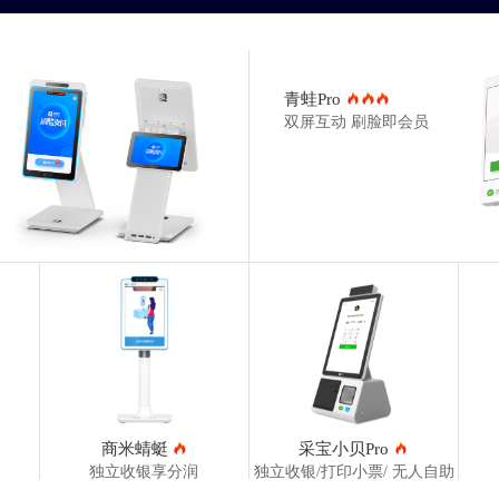
青蛙Pro
双屏互动 刷脸即会员
商米蜻蜓
采宝小贝Pro
独立收银享分润
独立收银/打印小票/ 无人自助