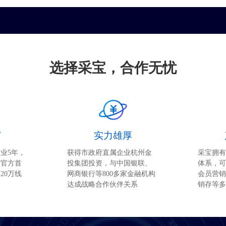
选择采宝，合作无忧
富
实力雄厚
业5年，
获得市政府直属企业杭州金
采宝拥有
付官方首
投集团投资，与中国银联、
体系，可
20万线
网商银行等800多家金融机构
会员营销
达成战略合作伙伴关系
销存等多