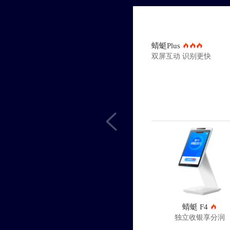
蜻蜓Plus
双屏互动 识别更快
蜻蜓 F4
独立收银享分润