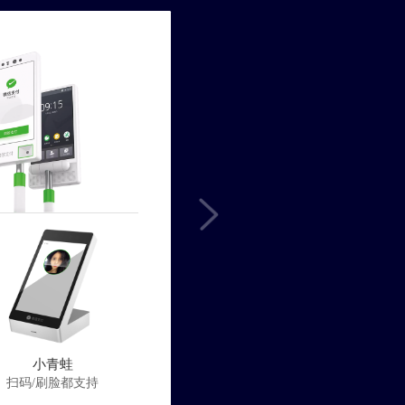
小青蛙
扫码/刷脸都支持