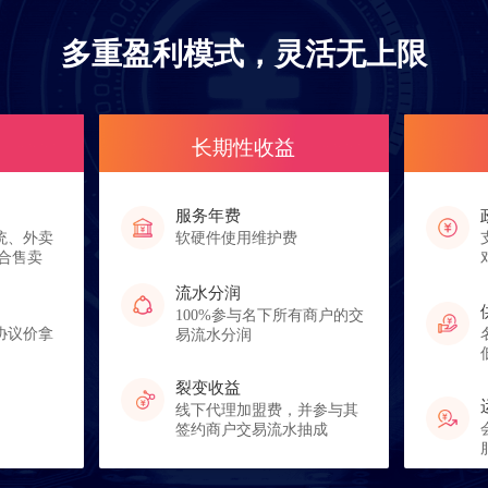
多重盈利模式，灵活无上限
长期性收益
服务年费
统、外卖
软硬件使用维护费
合售卖
流水分润
100%参与名下所有商户的交
协议价拿
易流水分润
裂变收益
线下代理加盟费，并参与其
签约商户交易流水抽成